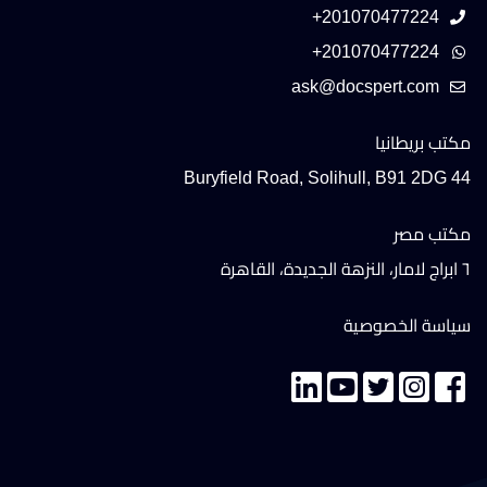
+201070477224
+201070477224
مكتب بريطانيا
44 Buryfield Road, Solihull, B91 2DG
مكتب مصر
٦ ابراج لامار، النزهة الجديدة، القاهرة
سياسة الخصوصية
تواصل معنا