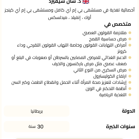
د. شان شيفيرد
أخصائية تغذية في مستشفى بي إم آي كافل ومستشفى بي إم آي كينجز
أوك ، إنفيلد ، ميدلسكس
متخصص في
متلازمة القولون العصبي
مرض حساسية القمح
أمراض التهابانت القولون وخاصة التهاب القولون التقرحي وداء
كرونز
الدعم الغذائي للمرضى المصابين بالسرطان أو صعوبات في البلع أو
ضعف عصبي مثل مرض باركنسون والخرف
مرض السكري من النوع الثاني
ارتفاع الكوليسترول
إرشادات لتعزيز صحة المرأة أثناء الحمل وانقطاع الطمث وكبر السن
أنظمة التحكم في الوزن
التغذية الرياضية
الدولة
بريطانيا
30
سنوات الخبرة
سنة