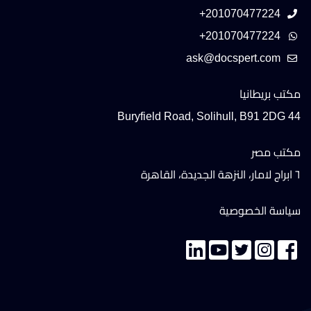
+201070477224
+201070477224
مكتب بريطانيا
44 Buryfield Road, Solihull, B91 2DG
مكتب مصر
٦ ابراج لامار، النزهة الجديدة، القاهرة
سياسة الخصوصية
تواصل معنا