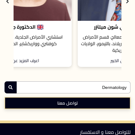
الدكتورة جوانا جاخ
اض
استشاري الأمراض الجلدية، مستشفيات جامعة
ايات
كوفنتري وواريكشاير، المملكة المتحدة.
اعرف المزيد عن الخبير
تواصل معنا
للتواصل معنا و الاستفسار