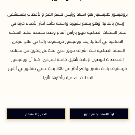
بروفيسور كلاينشنيتز هو استاذ ورئيس قسم المخ والأعصاب بمستشفى
إيسن بألمانيا؛ وهو يتمتع بشهرة واسعة كأحد أكثر الأطباء خبرة في
علاج السكتات الدماغية فهو يترأس أقدم وحدة مختصة بعلاج السكتة
الدماغية في ألمانيا. يعد بروفيسور كريستوف رائدا في علاج مرضى
السكتة الدماغية تحت اشراف فريق طبي متكامل يتكون من مختلف
التخصصات للوصول لإعادة تأهيل كاملة للمرضى. كما أن بروفيسور
كريستوف باحث متميز بواقع أكثر من 300 بحث علمي منشور في أشهر
المجلات العلمية وأكثرها تأثيرا.
ابدأ الاستشارة مع الخبير
الحجز والاستعلام