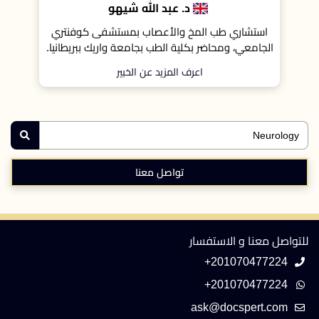
د. عبد الله شيهو
استشاري طب المخ والأعصاب بمستشفى كوفنتري
أستاذ مساع
الجامعي، ومحاضر بكلية الطب بجامعة واريك ببريطانيا.
في مستشفى 
اعرف المزيد عن الخبير
تواصل معنا
للتواصل معنا و الاستفسار
+201070477224
+201070477224