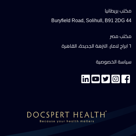
مكتب بريطانيا
44 Buryfield Road, Solihull, B91 2DG
مكتب مصر
٦ ابراج لامار، النزهة الجديدة، القاهرة
سياسة الخصوصية
تواصل معنا