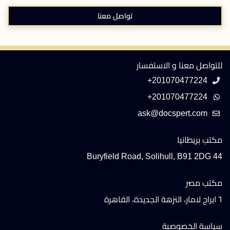
تواصل معنا
للتواصل معنا و الاستفسار
+201070477224
+201070477224
مكتب بريطانيا
44 Buryfield Road, Solihull, B91 2DG
مكتب مصر
٦ ابراج لامار، النزهة الجديدة، القاهرة
سياسة الخصوصية