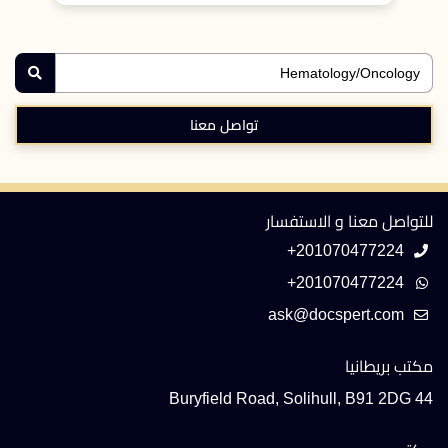
تواصل معنا
للتواصل معنا و الاستفسار
+201070477224
+201070477224
مكتب بريطانيا
44 Buryfield Road, Solihull, B91 2DG