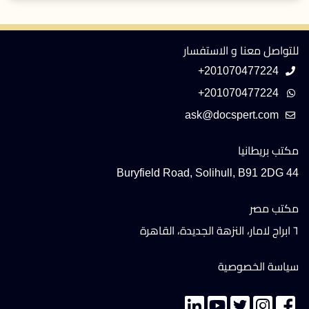
للتواصل معنا و الاستفسار
+201070477224
+201070477224
مكتب بريطانيا
44 Buryfield Road, Solihull, B91 2DG
مكتب مصر
٦ ابراج لامار، النزهة الجديدة، القاهرة
سياسة الخصوصية