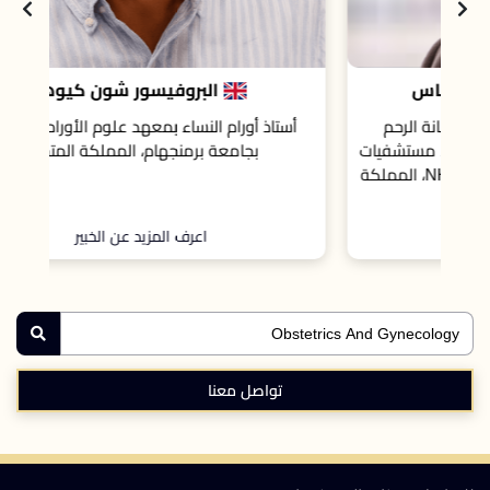
البروفيسور شون كيوهو
أستاذ أورام النساء بمعهد علوم الأورام والجينوم
يات
بجامعة برمنجهام، المملكة المتحدة
ؤسسة NHS، المملكة
اعرف المزيد عن الخبير
تواصل معنا