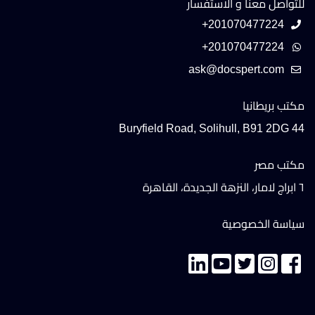
للتواصل معنا و الاستفسار
+201070477224
+201070477224
مكتب بريطانيا
44 Buryfield Road, Solihull, B91 2DG
مكتب مصر
٦ ابراج لامار، النزهة الجديدة، القاهرة
سياسة الخصوصية