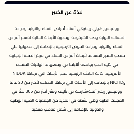
نبذة عن الخبير
بروفيسور هولي ريخترهي أستاذ أمراض النساء والتوليد وجراحة
المسالك البولية وطب الشيخوخة، ومديرة الأبحاث الحالية لقسم أمراض
النساء والتوليد وجراحة الحوض الترميمية بالإضافة إلى حصولها علي
منصب المدير المساعد لأبحاث أمراض النساء في مركز الصحة الإنجابية
في كلية الطب بجامعة ألاباما في برمنغهام، الولايات المتحدة
الأمريكية. كانت الباحثة الرئيسية لمنح الأبحاث التي ترعاها NIDDK
وNICHD بالإضافة إلى الأبحاث التي ترعاها الصناعة لأكثر من 20 عامًا.
بروفيسور ريختر ألفت/شاركت في تأليف ونشر أكثر من 385 بحثًا في
المجلات الطبية وهي نشطة في العديد من الجمعيات الطبية الوطنية
والدولية بالإضافة إلى شغل مناصب منتخبة.