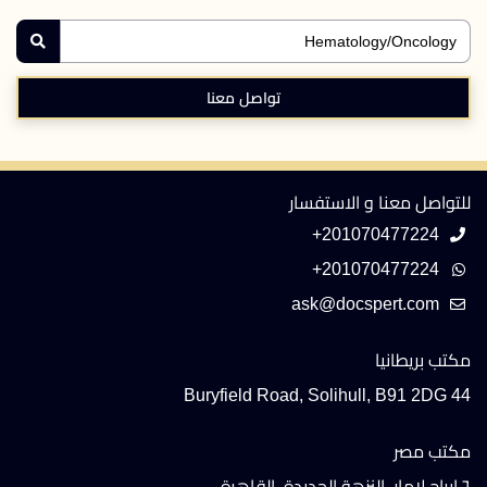
تواصل معنا
للتواصل معنا و الاستفسار
+201070477224
+201070477224
مكتب بريطانيا
44 Buryfield Road, Solihull, B91 2DG
مكتب مصر
٦ ابراج لامار، النزهة الجديدة، القاهرة