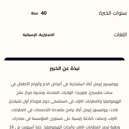
سنوات الخبرة
40
سنة
اللغات
الانجليزية، الإسبانية
نبذة عن الخبير
بروفيسور إيرمل أيالا استشارية في أمراض الدم وأورام الأطفال في
سانت بطرسبرغ، فلوريدا، الولايات المتحدة، ومديرة مركز علاج
الهيموفيليا واضطرابات النزف في مستشفى جونز هوبكنز أول تشيلدرنز.
قادت بروفيسور إيرمل أيالا برامج متعددة التخصصات في اضطرابات
النزف، وعملت كباحثة رئيسية على مستوى المؤسسة في مبادرات
وطنية لرصد اضطرابات النزف وأبحاث الهيموفيليا. كما أسهمت في 16