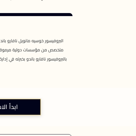
متخصص من مؤسسات دولية مرموقة، بما
بالبروفيسور نافارو باندو بخبرته في إدا
ابدأ الا