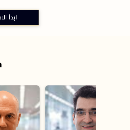
ابدأ الا
خ