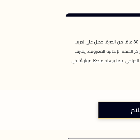
البروفيسور خوسيه مانويل نافارو باندو هو خبير رائد في طب النساء والتوليد وطب الغدد الصماء التناسلية، مع أكثر من 30 عامًا من الخبرة. حصل على تدريب
الصحة الإنجابية المعروفة. يُعترف
 الجراحي، مما يجعله مرجعًا موثوقًا في
لام