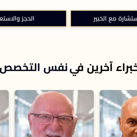
ستشارة مع الخبير
الحجز والاستع
براء آخرين في
نفس التخصص