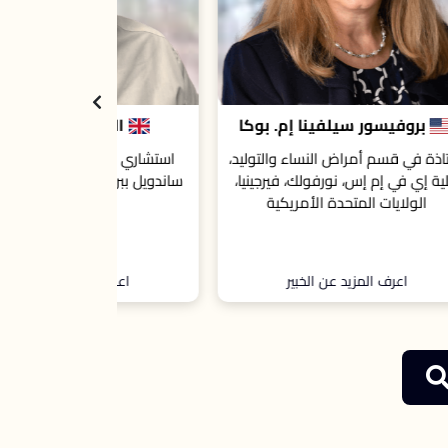
وكا
الدكتور أيمن عويس
وليد،
استشاري أمراض النساء بمستشفى
نيا،
ساندويل ببرمنجهام، المملكة المتحدة.
اعرف المزيد عن الخبير
اعرف ال