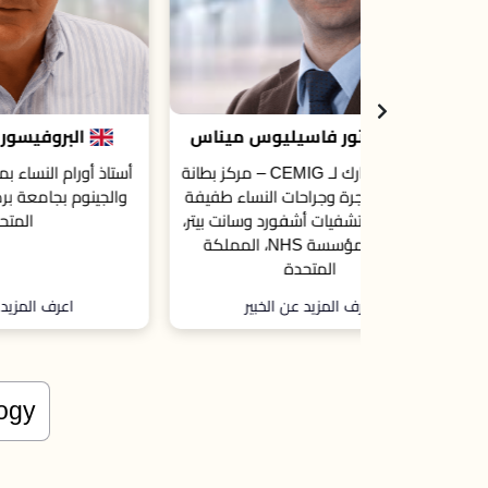
ليوس ميناس
البروفيسور شون كيوهو
المدير المشارك لـ CEMIG – مركز بطانة
أستاذ أورام النساء بمعهد علوم الأورام
طبيب
ت النساء طفيفة
والجينوم بجامعة برمنجهام، المملكة
رد وسانت بيتر،
المتحدة
صندوق مؤسسة NHS، المملكة
الخبير
اعرف المزيد عن الخبير