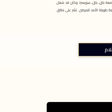
معة بازل، بازل، سويسرا، وكان قد شغل
عة طويلة الأمد للمرضى. نَشَر على نطاق
لام