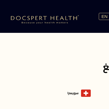
EN
غ
سويسرا