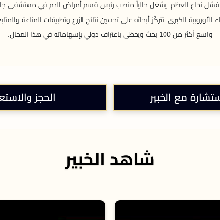
زمات فشل نخاع العظم. يشغل حالياً منصب رئيس قسم أمراض الدم في مستشفى جا
لأوروبية الكبرى. تتركّز أبحاثه على تحسين نتائج الزرع وتطبيقات المناعة والمتاب
واسع أكثر من 100 بحث ويحظى باعتراف دولي بإسهاماته في هذا المجال.
ستشارة مع الخبير
الحجز والاستع
شاهد الخبير