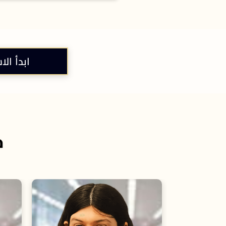
ابدأ الا
خ