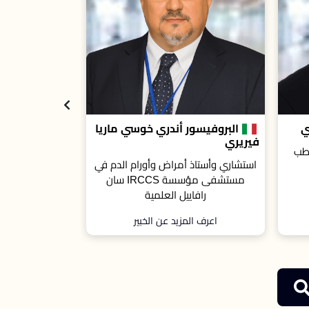
اريا
د. كارين برين
استشاري أمراض الدم بمستشفى Guys
م في
and St Thomas’ NHS Foundation
سة IRCCS سان
Trust بالمملكة المتحدة.
اعرف المزيد عن الخبير
اعرف ال