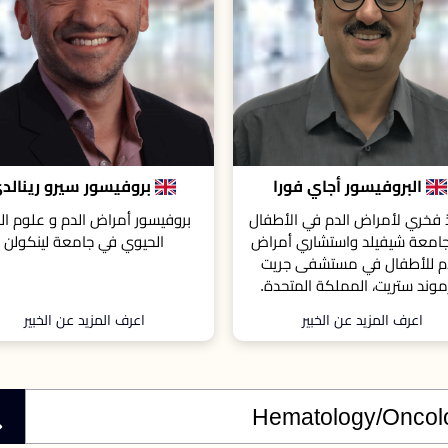
بروفيسور سيرو رينالدي
البروفيسور أندري خوسي م
فيريري
فيسور أمراض الدم و علوم الطب
استشاري وأستاذ أمراض وأورام الد
الحيوي في جامعة لينكولن
مستشفى مؤس
رافاييل العلمية
اعرف المزيد عن الخبير
اعرف المزيد عن الخبير