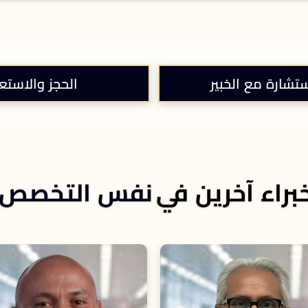
ستشارة مع الخبير
الحجز والاستع
براء آخرين في
نفس التخصص