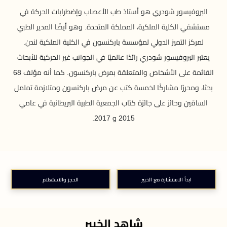
البروفيسور شودري هو أستاذ طب الأعصاب وإضطرابات الحركة في
مستشفي الكلية الملكية، المملكة المتحدة. وهو أيضًا المدير الطبي
لمركز التميز الدولي لمؤسسة باركنسون في الكلية الملكية لندن.
يعتبر البروفيسور شودري رائدًا عالميًا في الجوانب غير الحركية للأبحاث
القائمة على الأشخاص والمتعلقة بمرض باركنسون. كما أنه مؤلف 68
بحثا، ومحررًا مشاركًا لخمسة كتب عن مرض باركنسون ومتلازمة تململ
الساقين وحائز على جائزة كتاب الجمعية الطبية البريطانية في عامي
2015 و 2017.
ابدأ الاستشارة مع الخبير
الحجز والاستعلام
شاهد الخبير