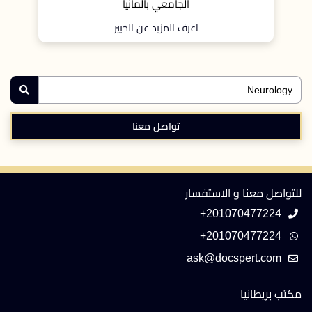
ا
الجامعي، ومحاضر بكلية الطب بجامعة واريك ببريطا
بير
اعرف المزيد عن الخبير
تواصل معنا
للتواصل معنا و الاستفسار
+201070477224
+201070477224
مكتب بريطانيا