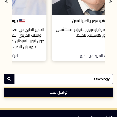
بروفيسور الياس عبيد
فى
المدير الطبي في معهد هينيسي للوقاية من السرطان
والطب الجزيئي التطبيقي، مركز هاكنساك ميريديان
جون ثيورر للسرطان، وأستاذ مشارك في كلية هاكنساك
ميريديان للطب، الولايات المتحدة الأمريكية.
اعرف المزيد عن الخبير
تواصل معنا