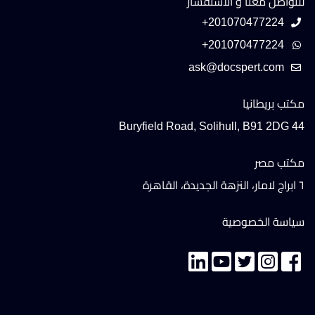
للتواصل معنا و الاستفسار
+201070477224
+201070477224
مكتب بريطانيا
44 Buryfield Road, Solihull, B91 2DG
مكتب مصر
٦ ابراج لامار، النزهة الجديدة، القاهرة
سياسة الخصوصية