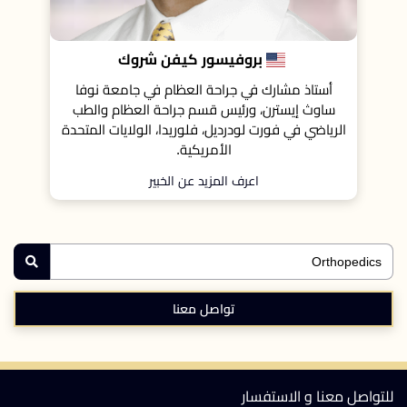
شروك
الدكتور سعيد جوتو عثمان
في جامعة نوفا
جراح العظام في معهد تنظيرالعمود الفقري المتق
 العظام والطب
والألم ، فريدريك، ميريلاند، الولايات المتحدة الأمريك
الولايات المتحدة
ر
اعرف المزيد عن الخبير
تواصل معنا
للتواصل معنا و الاستفسار