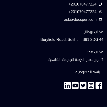
+201070477224
+201070477224
مكتب بريطانيا
44 Buryfield Road, Solihull, B91 2DG
مكتب مصر
٦ ابراج لامار، النزهة الجديدة، القاهرة
سياسة الخصوصية
تواصل معنا