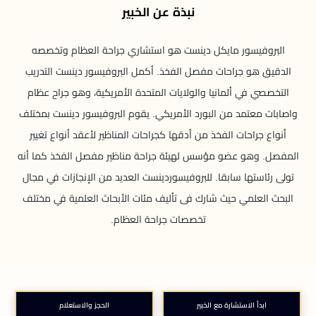
نبذة عن الخبير
البروفيسور مايكل دينست هو استشاري جراحة العظام وتخصصه
الدقيق هو جراحات مفصل الفخذ. أكمل البروفيسور دينست التدريب
التخصصي في ألمانيا والولايات المتحدة الأمريكية، وهو جراح عظام
واصابات معتمد من البورد الأمريكي. يقوم البروفيسور دينست بمختلف
أنواع جراحات الفخذ من أدقها كجراحات المناظير لأعقد أنواع تغيير
المفصل. وهو عضو مؤسس لهيئة جراحة مناظير مفصل الفخذ كما أنه
تولى رئاستها سابقا. للبروفيسوردينست العديد من الإنجازات في مجال
البحث العلمي حيث شارك فى تأليف مئات الأبحاث العلمية في مختلف
تخصصات جراحة العظام.
ابدأ الاستشارة مع الخبير
الحجز والاستعلام