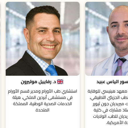
د. رفاييل موليرون
بروفيسور إيوانا نيكس
ي طب الأورام ومدير قسم الأورام
أستاذ في جامعة ستراثكلايد، واست
مستشفى أبردين الملكي، هيئة
طب الأورام في مركز بيتسون غ
دمات الصحية الوطنية، المملكة
اسكتلندا للسرطان، جلاسكو، المم
المتحدة
المتحدة