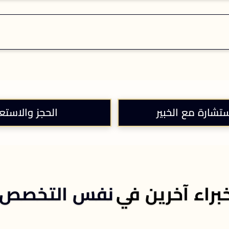
ستشارة مع الخبير
الحجز والاستع
براء آخرين في
نفس التخصص