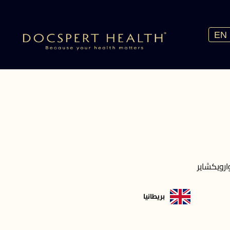
EN
ارويكشاير
بريطانيا