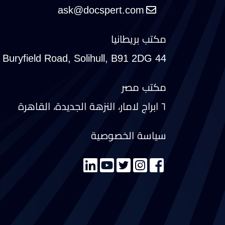
مكتب بريطانيا
44 Buryfield Road, Solihull, B91 2DG
مكتب مصر
٦ ابراج لامار، النزهة الجديدة، القاهرة
سياسة الخصوصية
تواصل معنا