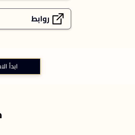
روابط
ابدأ الا
خ