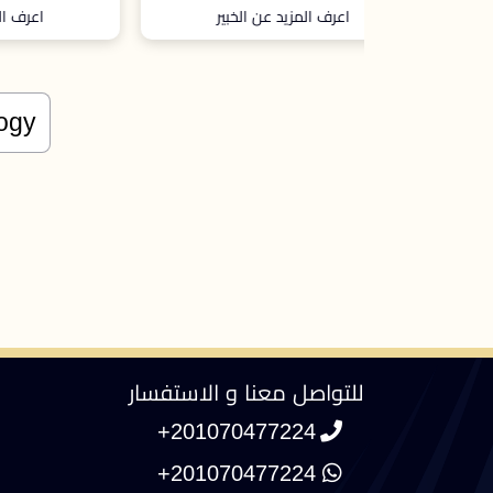
الخبير
اعرف المزيد عن الخبير
للتواصل معنا و الاستفسار
+201070477224
+201070477224