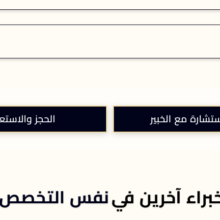
ستشارة مع الخبير
الحجز والاستع
براء آخرين في
نفس التخصص