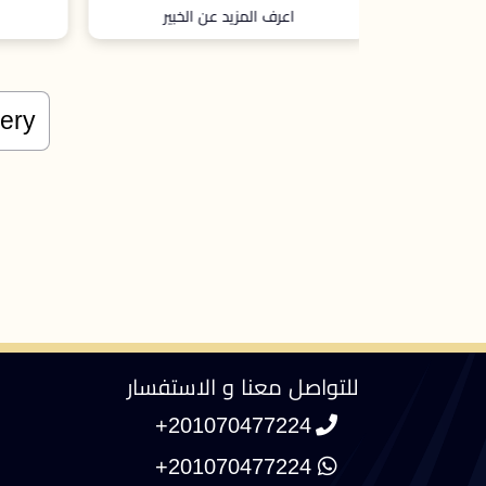
الخبير
اعرف المزيد عن الخبير
للتواصل معنا و الاستفسار
+201070477224
+201070477224