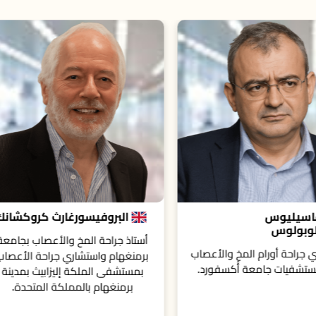
البروفيسورغارث كروكشانك
بروفيسور اكاش أجاروا
ذ جراحة المخ والأعصاب بجامعة
استشاري جراحة المخ والأعصاب 
غهام واستشاري جراحة الأعصاب
شبكة أليغيني الصحية، بنسلفانيا، و
تشفى الملكة إليزابيث بمدينة
مساعد في جراحة الأعصاب في ك
رمنغهام بالمملكة المتحدة.
الطب بجامعة دريكسل، بنسلفاني
الولايات المتحدة الأمريكية