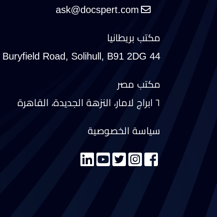
مكتب بريطانيا
44 Buryfield Road, Solihull, B91 2DG
مكتب مصر
٦ ابراج لامار، النزهة الجديدة، القاهرة
سياسة الخصوصية
تواصل معنا