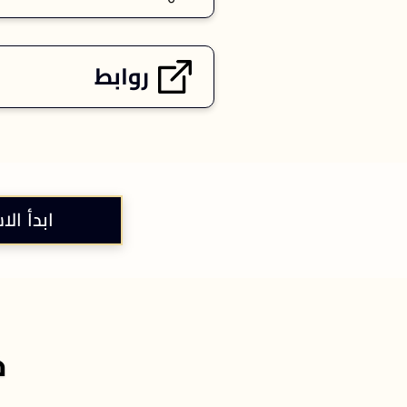
روابط
ابدأ الا
خ