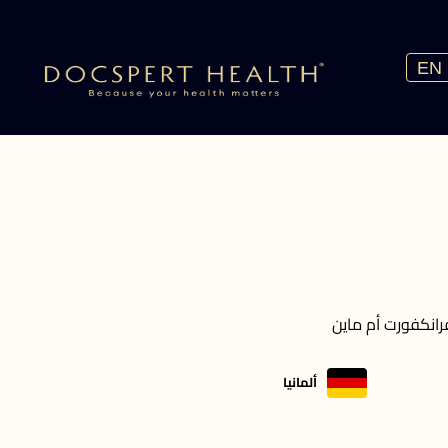
EN
نكفورت أم ماين
ألمانيا