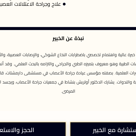
علاج وجراحة الاعتلالات العصب
نبذة عن الخبير
 خبرة عالية واهتمام تخصصي باضطرابات النخاع الشوكي، والإصابات العصبية، وال
لطبية وهو معروف بتميزه الطبي والجراحي والتزامه بالبحث العلمي. وقد أنشأ 
ورات العلمية. بصفته مؤسس عيادة جراحة الأعصاب في مستشفى دارمشتات، قام ب
مية والندوات. يشارك الدكتور أولريش بنشاط في جمعيات جراحة الأعصاب، ويجسد ال
المرضى.
ستشارة مع الخبير
الحجز والاستع