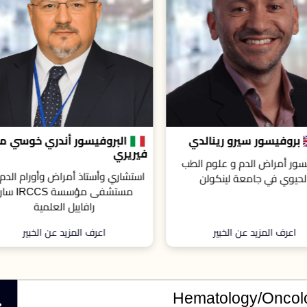
لبروفيسور أندري خوسي ماريا
د. كارين برين
ي
ا
ري وأستاذ أمراض وأورام الدم في
 St Thomas’ NHS Foundation
مستشفى مؤسسة IRCCS سان
Trust بالمملكة المتحدة.
رافاييل العلمية
اعرف المزيد عن الخبير
اعرف المزيد عن الخبير