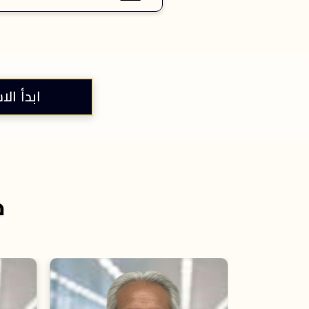
ابدأ الا
خ