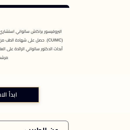
البروفيسور براكاش ساتواني استشاري 
(CUIMC). حصل على شهادة الطب م
أبحاث الدكتور ساتواني الرائدة على الع
مرشد 
ابدأ الا