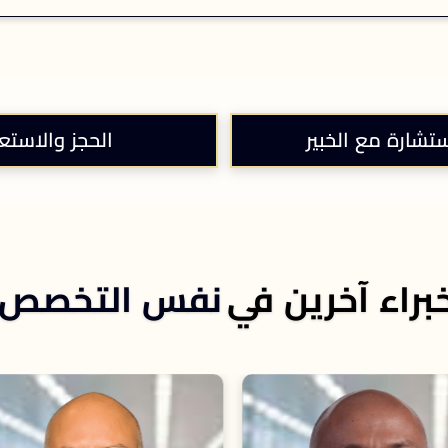
ستشارة مع الخبير
الحجز والاستع
براء آخرين في
نفس التخصص