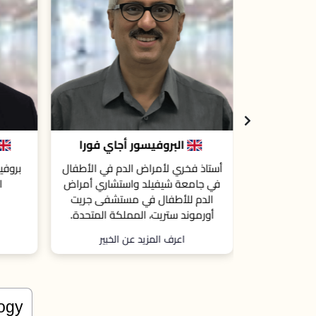
أجاي فورا
بروفيسور سيرو رينالدي
ا
فيرير
دم في الأطفال
بروفيسور أمراض الدم و علوم الطب
استشا
ستشاري أمراض
الحيوي في جامعة لينكولن
ستشفى جريت
لكة المتحدة.
الخبير
اعرف المزيد عن الخبير