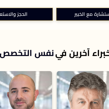
ستشارة مع الخبير
الحجز والاستع
براء آخرين في
نفس التخصص