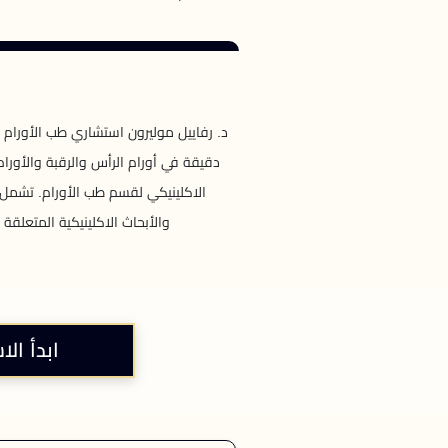
د. رفاييل موليرون استشاري طب الأورام ف
دقيقة في أورام الرأس والرقبة والأورا
الاكلينيكي لقسم طب الأورام. تشمل ا
والأبحاث الاكلينيكية المتعلق
ابدأ الا