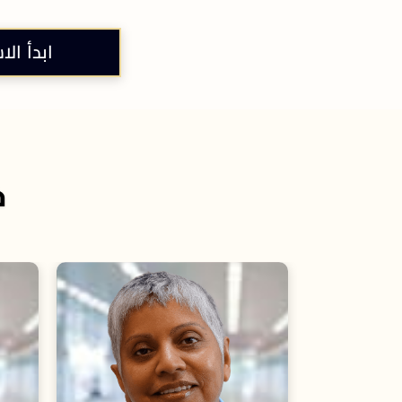
ابدأ الا
خ