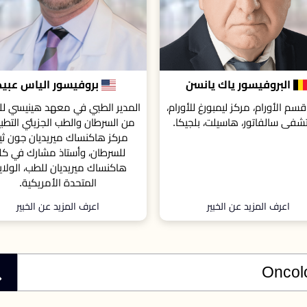
بروفيسور الياس عبيد
بروفيسور إيوانا نيكس
 الطبي في معهد هينيسي للوقاية
أستاذ في جامعة ستراثكلايد، واست
سرطان والطب الجزيئي التطبيقي،
طب الأورام في مركز بيتسون غ
ز هاكنساك ميريديان جون ثيورر
اسكتلندا للسرطان، جلاسكو، المم
سرطان، وأستاذ مشارك في كلية
المتحدة
نساك ميريديان للطب، الولايات
المتحدة الأمريكية.
اعرف المزيد عن الخبير
اعرف المزيد عن الخبير