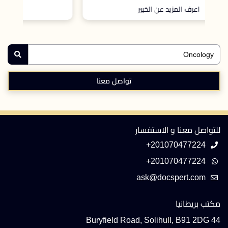
اعرف المزيد عن الخبير
تواصل معنا
للتواصل معنا و الاستفسار
+201070477224
+201070477224
مكتب بريطانيا
44 Buryfield Road, Solihull, B91 2DG