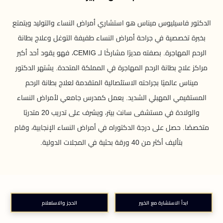
الدكتور فاسيليوس ميناس هو استشاري أمراض النساء والتوليد ويتمتع
بخبرة تخصصية في جراحة أمراض النساء طفيفة التوغل وعلاج بطانة
الرحم المهاجرة. بصفته مديرًا مشاركًا لـ CEMIG، فهو يقود أحد أكبر
مراكز علاج بطانة الرحم المهاجرة في المملكة المتحدة. يشتهر الدكتور
ميناس عالميًا بجراحته الاستئصالية المتقدمة لعلاج بطانة الرحم
المستقيمي المهبلي الشديد. يعمل كمدرس جامعي لأمراض النساء
والولادة في مستشفى سانت بيتر، ويشرف على تدريب 20 متدربًا
متخصصًا. حصل على درجة الدكتوراه في أمراض النساء الإنجابية، وقام
بتأليف أكثر من 40 ورقة بحثية في المجلات الدولية.
ابدأ الاستشارة مع الخبير
الحجز والاستعلام