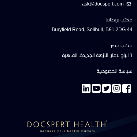
مكتب بريطانيا
44 Buryfield Road, Solihull, B91 2DG
مكتب مصر
٦ ابراج لامار، النزهة الجديدة، القاهرة
سياسة الخصوصية
تواصل معنا