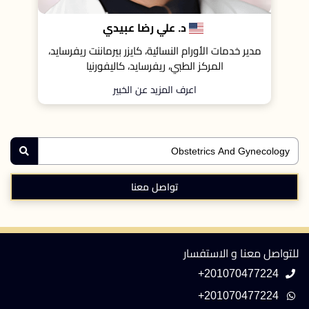
د. علي رضا عبيدي
البروفيسور 
رام النسائية، كايزر بيرماننت ريفرسايد،
أستاذ أورام النساء بمعهد عل
 الطبي، ريفرسايد، كاليفورنيا
بجامعة برمنجهام، الم
اعرف المزيد عن الخبير
اعرف المزيد عن 
تواصل معنا
للتواصل معنا و الاستفسار
+201070477224
+201070477224