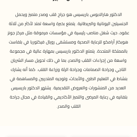
الدكتور هارالابوس باريسيس هو جراح قلب وصدر متميز ويحمل
الجنسيتين اليونانية والبريطانية. يتمتع بخبرة واسعة تمتد لأكثر من ثلاثة
عقود، حيث شغل مناصب رئيسية في مؤسسات مرموقة مثل مركز جونز
هوبكنز أرامكو للرعاية الصحية ومستشفى رويال فيكتوريا في بلفاست
بالمملكة المتحدة. يتمتع الدكتور باريسيس بمهارة عالية في مجموعة
واسعة من إجراءات القلب والصدر، بما في ذلك تحويل مسار الشريان
التاجي وجراحة الصمامات وجراحة الرئة وزراعة القلب. كما أنه يشارك
بنشاط في التعليم الطبي والأبحاث، وتوجيه المتدربين والمساهمة في
العديد من المنشورات والعروض التقديمية. يشتهر الدكتور باريسيس
بتفانيه في رعاية المرضى والتميز الأكاديمي والقيادة في مجال جراحة
القلب والصدر.