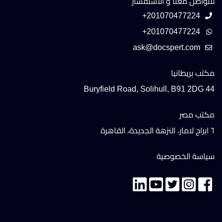
للتواصل معنا و الاستفسار
+201070477224
+201070477224
مكتب بريطانيا
44 Buryfield Road, Solihull, B91 2DG
مكتب مصر
٦ ابراج لامار، النزهة الجديدة، القاهرة
سياسة الخصوصية