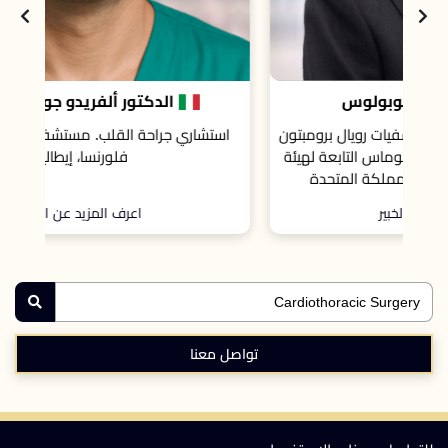
الدكتور ألفريدو جوزيبي سيريلو
تون
استشاري جراحة القلب. مستشفى جامعة كاريجي،
يئة
فلورنسا، إيطاليا.
اعرف المزيد عن الخبير
تواصل معنا