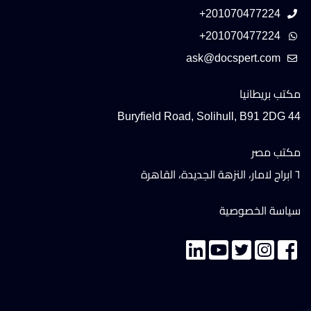
+201070477224
+201070477224
مكتب بريطانيا
44 Buryfield Road, Solihull, B91 2DG
مكتب مصر
٦ ابراج لامار، النزهة الجديدة، القاهرة
سياسة الخصوصية
تواصل معنا