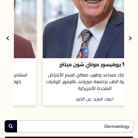
زر
الدكتورة جوانا جاخ
الأمراض
استشاري الأمراض الجلدية، مستشفيات جامعة
، الولايات
كوفنتري وواريكشاير، المملكة المتحدة.
اعرف المزيد عن الخبير