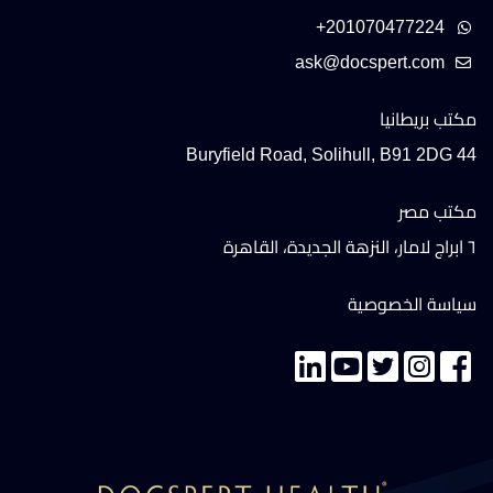
+201070477224
مكتب بريطانيا
44 Buryfield Road, Solihull, B91 2DG
مكتب مصر
٦ ابراج لامار، النزهة الجديدة، القاهرة
سياسة الخصوصية
تواصل معنا