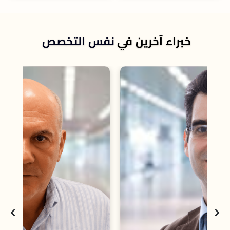
خبراء آخرين في
نفس التخصص
Bethlehem، ب