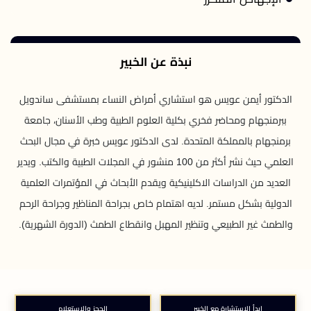
نبذة عن الخبير
الدكتور أيمن عويس هو استشاري أمراض النساء بمستشفى ساندويل
ببرمنجهام ومحاضر فخري بكلية العلوم الطبية وطب الأسنان، جامعة
برمنجهام بالمملكة المتحدة. لدى الدكتور عويس خبرة في مجال البحث
العلمي حيث نشر أكثر من 100 منشور في المجلات الطبية والكتب. ويدير
العديد من الدراسات الاكلينيكية ويقدم الأبحاث في المؤتمرات العلمية
الدولية بشكل مستمر. لديه اهتمام خاص بجراحة المناظير وجراحة الرحم
والطمث غير الطبيعي وتنظير المهبل وانقطاع الطمث (الدورة الشهرية).
ابدأ الاستشارة مع الخبير
الحجز والاستعلام