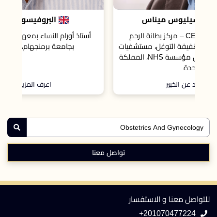
البروفيسور شون كيوهو
أستاذ أورام النساء بمعهد علوم الأورام والجينوم
يات
بجامعة برمنجهام، المملكة المتحدة
ؤسسة NHS، المملكة
اعرف المزيد عن الخبير
تواصل معنا
للتواصل معنا و الاستفسار
+201070477224