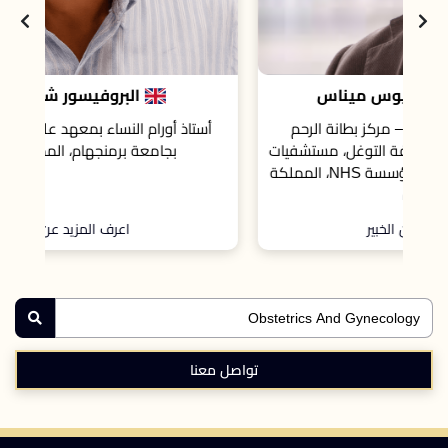
البروفيسور شون كيوهو
أستاذ أورام النساء بمعهد علوم الأورام والجينوم
يات
بجامعة برمنجهام، المملكة المتحدة
ؤسسة NHS، المملكة
اعرف المزيد عن الخبير
تواصل معنا