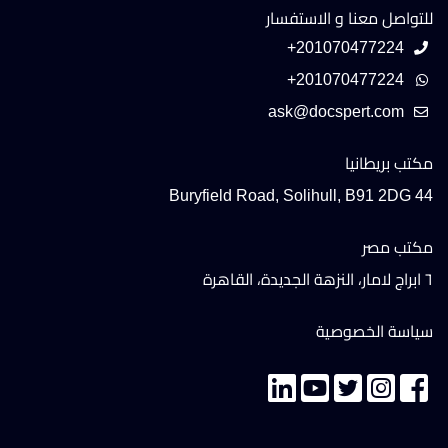
للتواصل معنا و الاستفسار
+201070477224
+201070477224
مكتب بريطانيا
44 Buryfield Road, Solihull, B91 2DG
مكتب مصر
٦ ابراج لامار، النزهة الجديدة، القاهرة
سياسة الخصوصية