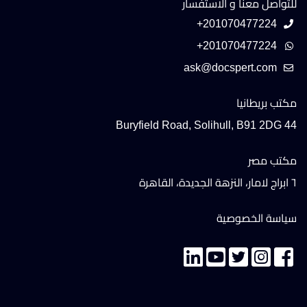
للتواصل معنا و الاستفسار
+201070477224
+201070477224
مكتب بريطانيا
44 Buryfield Road, Solihull, B91 2DG
مكتب مصر
٦ ابراج لامار، النزهة الجديدة، القاهرة
سياسة الخصوصية