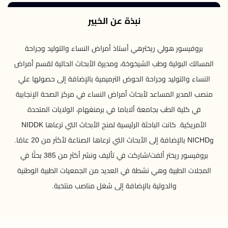
نبذة عن الخبير
بروفيسور هولي ريخترهي أستاذ أمراض النساء والتوليد وجراحة
المسالك البولية وطب الشيخوخة، ومديرة الأبحاث الحالية لقسم أمراض
النساء والتوليد وجراحة الحوض الترميمية بالإضافة إلى حصولها علي
منصب المدير المساعد لأبحاث أمراض النساء في مركز الصحة الإنجابية
في كلية الطب بجامعة ألاباما في برمنغهام، الولايات المتحدة
الأمريكية. كانت الباحثة الرئيسية لمنح الأبحاث التي ترعاها NIDDK
وNICHD بالإضافة إلى الأبحاث التي ترعاها الصناعة لأكثر من 20 عامًا.
بروفيسور ريختر ألفت/شاركت في تأليف ونشر أكثر من 385 بحثًا في
المجلات الطبية وهي نشطة في العديد من الجمعيات الطبية الوطنية
والدولية بالإضافة إلى شغل مناصب منتخبة.