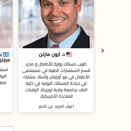
مارتن
بروفيسور نيكولاوس
ميرتزيوتس
أطفال و مدير
استش
استشاري ورئيس قسم جراحة المسالك
ية في مستشفى
مستشف
البولية و طب الذكورة في مستشفى
، وأستاذ مشارك
ميتروبوليتان العام التابع لمستشفيات
ولية في كلية
ميتروبوليتان بآثينا, اليونان.
يانا، الولايات
يكية.
الخبير
اعرف المزيد عن الخبير