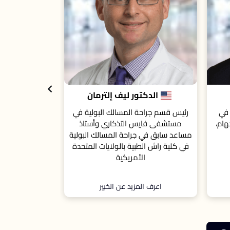
البروفيسور فرانشيسكو
سانجيدولسي
ة في
أستاذ فخري في جراحة المسالك البولية
اذ
في جامعة أوتونوما في برشلونة بإسبانيا
بولية
تحدة
اعرف المزيد عن الخبير
اعرف ال