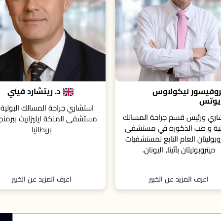
د. ريتشارد فيني
الدكتور ليف إلترمان
اري جراحة المسالك البولية في
رئيس قسم جراحة المسالك البولي
ى الملكة ايليزابيث ببرمنجهام،
مستشفى فايس التذكاري وأست
بريطانيا
مساعد سابق في جراحة المسالك ال
في كلية راش الطبية بالولايات الم
الأمريكية
اعرف المزيد عن الخبير
اعرف المزيد عن الخبير