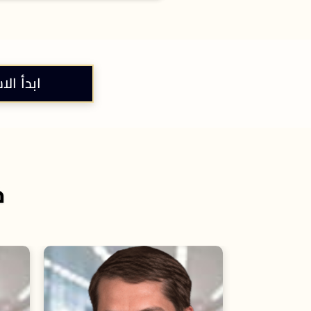
ابدأ الا
خ