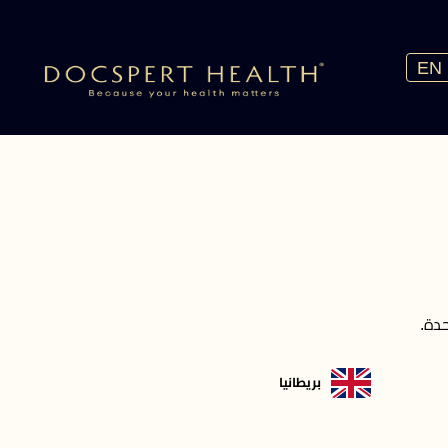
EN
دة.
بريطانيا