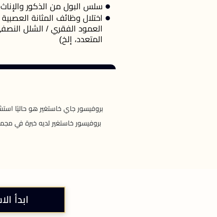
سلس البول من الذكور والإناث
اختلال وظائف المثانة العصبية (
العمود الفقري / الشلل النص
المتعدد، إلخ)
بروفيسور جاي خاستغير هو حاليًا استش
بروفيسور خاستغير لديه خبرة في مجمو
ابدأ الا