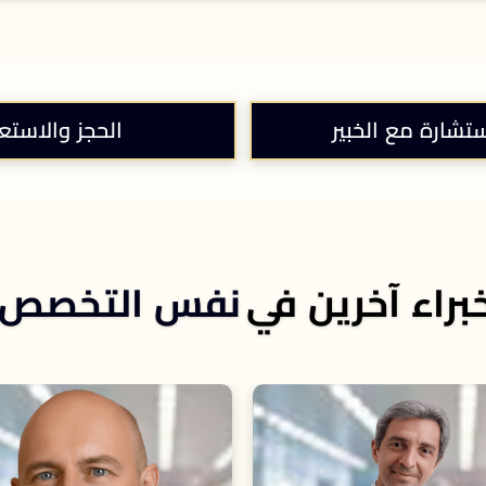
ستشارة مع الخبير
الحجز والاستع
براء آخرين في
نفس التخصص