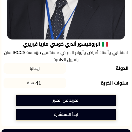
البروفيسور أندري خوسي ماريا فيريري
استشاري وأستاذ أمراض وأورام الدم في مستشفى مؤسسة IRCCS سان
رافاييل العلمية
الدولة
ايطاليا
41
سنوات الخبرة
سنة
المزيد عن الخبير
ابدأ الاستشارة