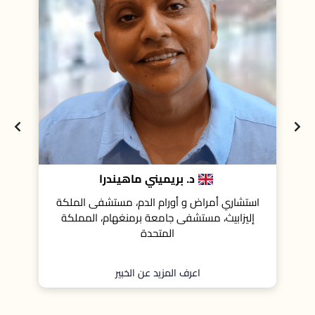
د. بريميني ماهيندرا
بروفيسور الي
 و أورام الدم، مستشفى الملكة
المدير الطبي في معهد هينيسي 
تشفى جامعة برمنغهام، المملكة
والطب الجزيئي التطبيقي، مركز
المتحدة
جون ثيورر للسرطان، وأستاذ مشا
ميريديان للطب، الولايات الم
عرف المزيد عن الخبير
اعرف المزيد عن ال