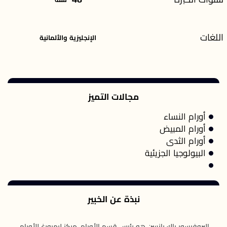
اللغات
الإنجليزية والألمانية
مجالات التميز
أورام النساء
أورام المبيض
أورام الثدى
البيولوجيا الجزيئية
نبذة عن الخبير
البروفيسور ياك يانسن هو رئيس قسم الأورام، مركز ليمبورغ للأورام،