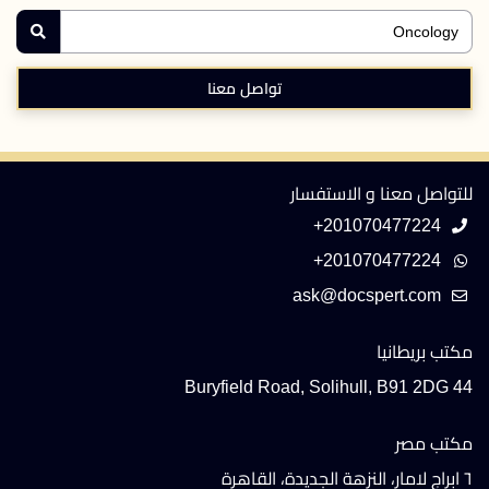
تواصل معنا
للتواصل معنا و الاستفسار
+201070477224
+201070477224
مكتب بريطانيا
44 Buryfield Road, Solihull, B91 2DG
مكتب مصر
٦ ابراج لامار، النزهة الجديدة، القاهرة