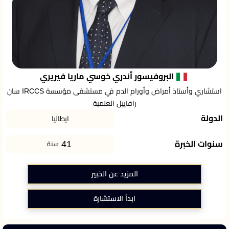
البروفيسور أندري خوسي ماريا فيريري
استشاري وأستاذ أمراض وأورام الدم في مستشفى مؤسسة IRCCS سان
رافاييل العلمية
الدولة
ايطاليا
41
سنوات الخبرة
سنة
المزيد عن الخبير
ابدأ الاستشارة