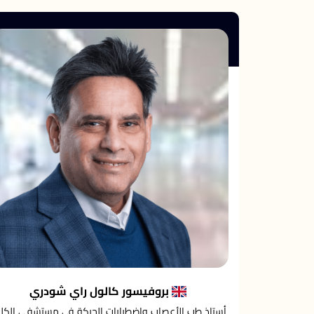
بروفيسور كالول راي شودري
أستاذ طب الأعصاب وإضطرابات الحركة في مستشفى الكلي