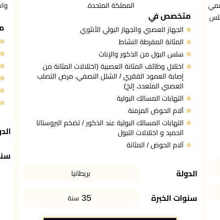
ضمي
المملكة المتحدة.
واس
متخصص في
جلس
م
الجهاز العصبي والجهاز البولي الأنثوي
المثانة المفرطة النشاط
سلس البول من الذكور والإناث
اختلال وظائف المثانة العصبية (اختلالات المثانة من
إصابة العمود الفقري / الشلل النصفي، مرض التصلب
العصبي المتعدد، إلخ)
التهابات المسالك البولية
آلام الحوض المزمنة
التهابات المسالك البولية عند الذكور / تضخم البروستاتا
الدو
الحميد و اختلالات التبول
آلام الحوض / المثانة
سنو
الدولة
بريطانيا
35
سنوات الخبرة
سنة