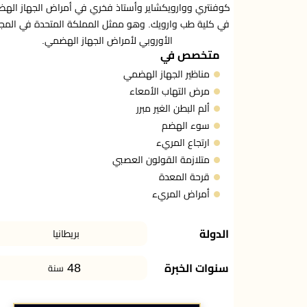
كوفنتري ووارويكشاير وأستاذ فخري في أمراض الجهاز اله
في كلية طب وارويك. وهو ممثل المملكة المتحدة في الم
الأوروبي لأمراض الجهاز الهضمي.
متخصص في
مناظير الجهاز الهضمي
مرض التهاب الأمعاء
ألم البطن الغير مبرر
سوء الهضم
ارتجاع المريء
متلازمة القولون العصبي
قرحة المعدة
أمراض المريء
الدولة
بريطانيا
48
سنوات الخبرة
سنة