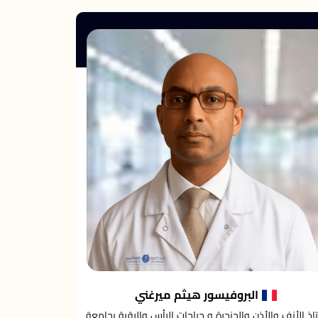
البروفيسور هيثم ميرغني
اذ الأنف والأذن والحنجرة و جراحات الرأس والرقبة بجامعة