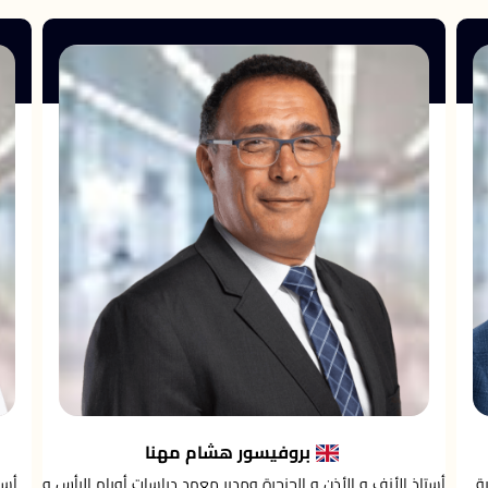
بروفيسور هشام مهنا
ة
أستاذ الأنف و الأذن و الحنجرة ومدير معهد دراسات أورام الرأس و
أست