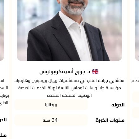
د. جورج أسيمكوبولوس
ظام،
استشاري جراحة القلب في مستشفيات رويال برومبتون وهارفيلد،
است
مؤسسة جايز وسانت توماس التابعة لهيئة الخدمات الصحية
السك
الوطنية، المملكة المتحدة
يوناي
الطبي
الدولة
بريطانيا
الدو
34
سنوات الخبرة
سنة
سنو