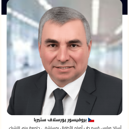
بروفيسور يورسلاف ستيربا
أستاذ ورئيس قسم طب أورام الأطفال بمستشفى جامعة برنو، التشيك.