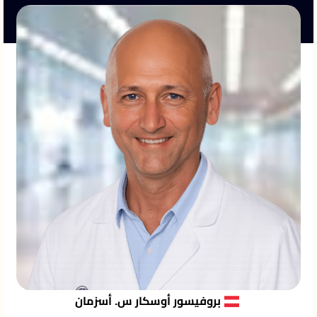
بروفيسور أوسكار س. أسزمان