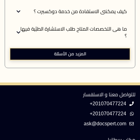
كيف يمكننى الاستفادة من خدمة دوكسبرت ؟
ما هى التخصصات المتاح طلب الاستشارة الطبّية فيها
؟
المزيد من الأسئلة
للتواصل معنا و الاستفسار
+201070477224
+201070477224
مكتب بريطانيا