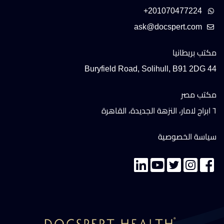
+201070477224
مكتب بريطانيا
44 Buryfield Road, Solihull, B91 2DG
مكتب مصر
٦ ابراج لامار، النزهة الجديدة، القاهرة
سياسة الخصوصية
تواصل معنا