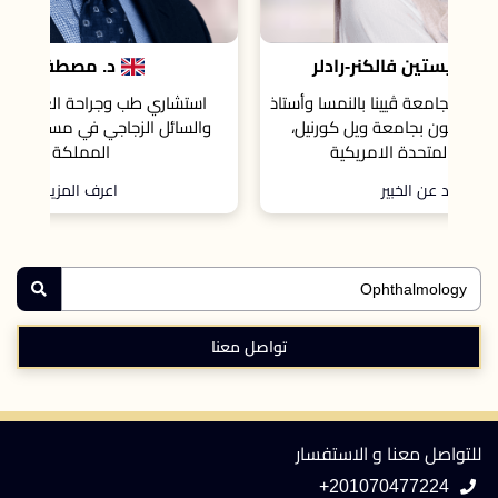
د. مصطفى الجوهري
تاذ
استشاري طب وجراحة العيون و جراحات الشبكية
،
والسائل الزجاجي في مستشفى كينجستون، لندن،
المملكة المتحدة.
اعرف المزيد عن الخبير
تواصل معنا
للتواصل معنا و الاستفسار
+201070477224