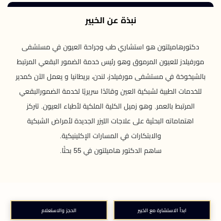
نبذة عن الخبير
دكتورهاميلتون هو استشاري طب وجراحة العيون في مستشفى
مورفيلدز للعيون المرموق وهو رئيس خدمة الضمور البقعي المرتبط
بالشيخوخة في مستشفى مورفيلدز، لندن، بريطانيا و يعمل الآن كمدير
للخدمات الطبية لشبكية العين وقائدًا سريريًا لخدمة الضمورالبقعي
المرتبط بالعمر. وهو زميل الكلية الملكية لأطباء العيون. تتركز
اهتماماته البحثية على علاجات الليزر الجديدة لأمراض الشبكية
والابتكارات في المسارات الإكلينيكية.
ساهم الدكتور هاميلتون في 55 بحثًا.
ابدأ الاستشارة مع الخبير
الحجز والاستعلام