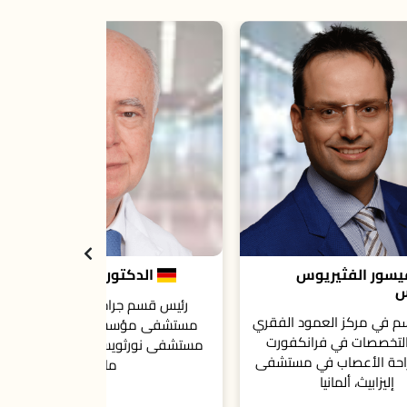
الدكتو
محاضر وجراح 
الأعصاب، م
ومستشفى منطقة
الدكتور بيتر أولريش
رئيس قسم جراحة الأعصاب في
فقري
مستشفى مؤسسة الروح القدس،
رت
مستشفى نورثويست، فرانكفورت أم
شفى
ماين