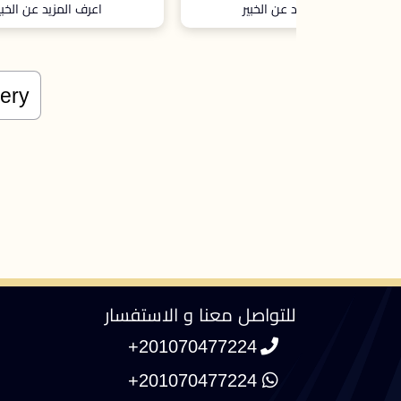
الخبير
اعرف المزيد عن الخبير
للتواصل معنا و الاستفسار
+201070477224
+201070477224