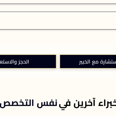
ستشارة مع الخبير
الحجز والاستع
براء آخرين في
نفس التخصص