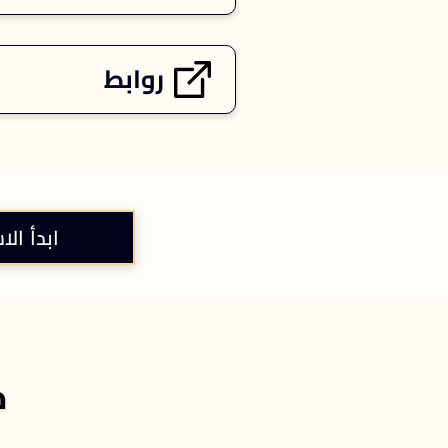
روابط
ابدأ الا
خ