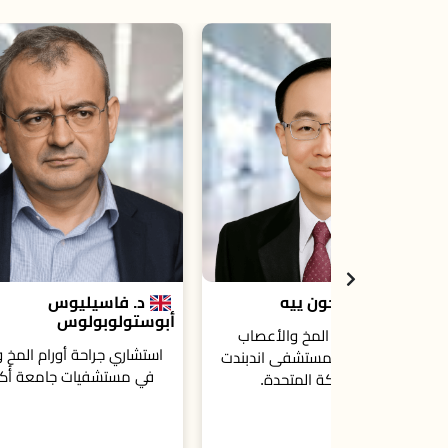
ييه
د. فاسيليوس
أبوستولوبولوس
خ والأعصاب
است
استشاري جراحة أورام المخ والأعصاب
تشفى اندبندت
شبكة أ
في مستشفيات جامعة أُكسفورد.
لمتحدة.
مساع
ال