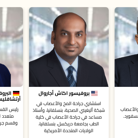
بروفيسور اكاش أجاروال
البروفيسور الفثيريوس
أرتشافليس
شاري جراحة المخ والأعصاب في
رئيس القسم في مركز العمود ال
ليغيني الصحية، بنسلفانيا، وأستاذ
متعدد التخصصات في فرانكفو
د في جراحة الأعصاب في كلية
وقسم جراحة الأعصاب في مست
طب بجامعة دريكسل، بنسلفانيا،
إليزابيث، ألمانيا
الولايات المتحدة الأمريكية