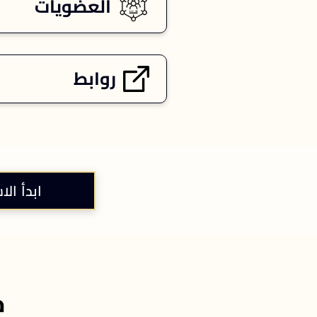
العضويات
روابط
ابدأ الا
خ