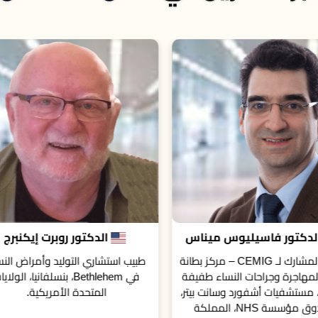
الدكتور روبرت إيكنبرج
بروفيسور سيلفينا إم. ب
 استشاري التوليد وأمراض النساء
أستاذة في قسم أمراض النساء والت
في Bethlehem، بنسلفانيا، الولايات
كلية إي في إم إس، نورفولك، فيرجي
المتحدة الأمريكية.
الولايات المتحدة الأمريكية