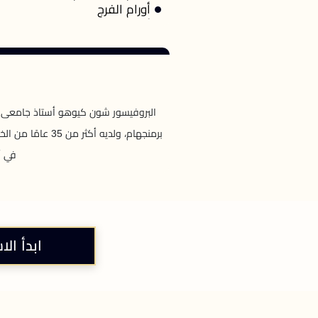
أورام الفرج
البروفيسور شون كيوهو أستاذ جامعى يدي
برمنجهام، ولديه
في أ
ابدأ الا