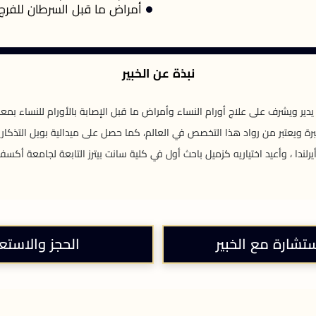
أمراض ما قبل السرطان للفرج
نبذة عن الخبير
ر ويشرف على علاج أورام النساء وأمراض ما قبل الإصابة بالأورام للنساء بمعهد 
 أكثر من 35 عامًا من الخبرة ويعتبر من رواد هذا التخصص في العالم، كما حصل على ميدالية بوي
يرلندا ، وأعيد اختياريه كزميل باحث أول في كلية سانت بيترز التابعة لجامعة أكسفو
ستشارة مع الخبير
الحجز والاستع