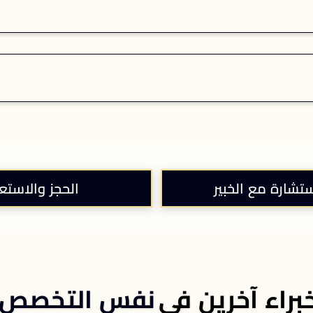
ستشارة مع الخبير
الحجز والاستع
براء آخرين في
نفس التخصص