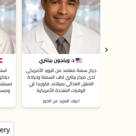
بيلتري
البروفيسور كارل ميلر
ا
الحمد
بورد الأمريكي
استشاري الجراحة في عيادة فيرلي
است
السمنة وجراحة
دياكونيسن الخاصة، سالزبورغ النمسا،
التخ
ند، فلوريدا في
مستشفى ويستفالين، دورتموند، ألمانيا،
الأمريكية
ومستشفى لندن بالمملكة المتحدة.
الخبير
اعرف المزيد عن الخبير