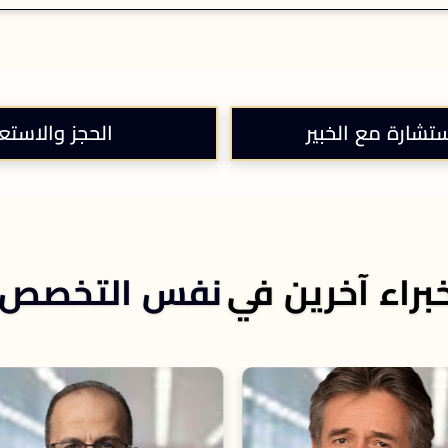
ستشارة مع الخبير
الحجز والاستع
براء آخرين في
نفس التخصص