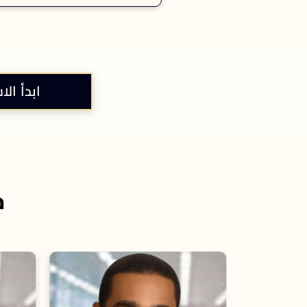
ابدأ الا
خ