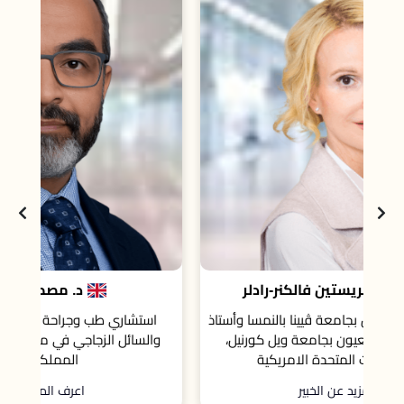
است
د. مصطفى الجوهري
تاذ
استشاري طب وجراحة العيون و جراحات الشبكية
،
والسائل الزجاجي في مستشفى كينجستون، لندن،
المملكة المتحدة.
اعرف المزيد عن الخبير