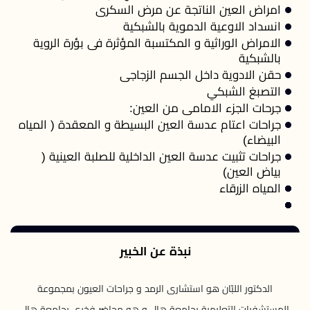
امراض العين الناتجة عن مرض السكرى
انسداد الاوعية الدموية بالشبكية
الامراض الوراثية و المكتسبة المؤثرة فى بؤرة الروية
بالشبكية
حقن الادوية داخل الجسم الزجاجى
التصبغ الشبكي
جرحات الجزء الامامى من العين:
جراحات اعتام عدسة العين البسيطة و المعقدة ( المياه
البيضاء)
جراحات تثبيت عدسة العين الداخلية للصلبة العينية (
بياض العين)
المياه الزرقاء
نبذة عن الخبير
الدكتور اللبّان هو استشارى الرمد و جراحات العيون بمجموعة
المستشفيات التعليمية بجامعة هال و هو محاضر فخرى بجامعة هال