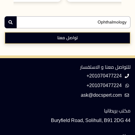
تواصل معنا
للتواصل معنا و الاستفسار
+201070477224
+201070477224
مكتب بريطانيا
44 Buryfield Road, Solihull, B91 2DG