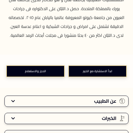
يورك بالمملكة المتحدة. حصل د.اللبّان على الدكتواره فى جراحات
العيون من جامعة كيوتو المعروفة عالميا باليابان عام ٢٠١٥. تخصصاته
الدقيقة تشتمل على امراض و جراحات الشبكية و اعتام عدسة العين.
لدى د.اللبّان اكثر من ٤٠ بحثا منشورا فى مجلات أبحاث الرمد العالمية.
ابدأ الاستشارة مع الخبير
الحجز والاستعلام
عن الطبيب
الخبرات