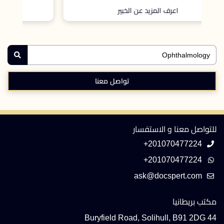
اعرف المزيد عن الخبير
تواصل معنا
للتواصل معنا و الاستفسار
+201070477224
+201070477224
مكتب بريطانيا
44 Buryfield Road, Solihull, B91 2DG