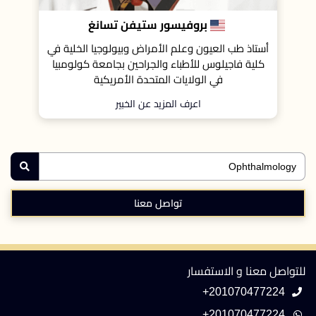
سور ستيفن تسانغ
بروفيسور كريستين فالك
م الأمراض وبيولوجيا الخلية في
أستاذ مساعد طب العيون بجامعة ڤيينا
اء والجراحين بجامعة كولومبيا
مساعد زائر في طب العيون بجامعة
ت المتحدة الأمريكية
نيويورك، الولايات المتحدة ا
المزيد عن الخبير
اعرف المزيد عن الخبير
تواصل معنا
للتواصل معنا و الاستفسار
+201070477224
+201070477224