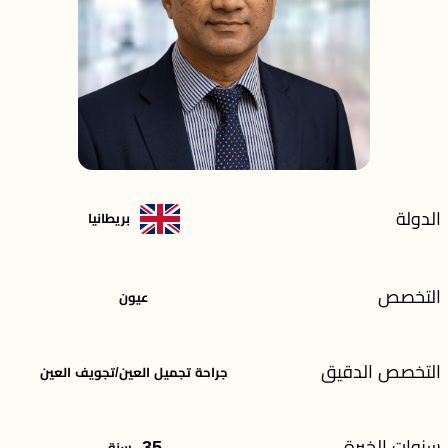
الدولة
بريطانيا
التخصص
عيون
التخصص الدقيق
جراحة تجميل العين/تجويف العين
سنوات الخبرة
35
سنة