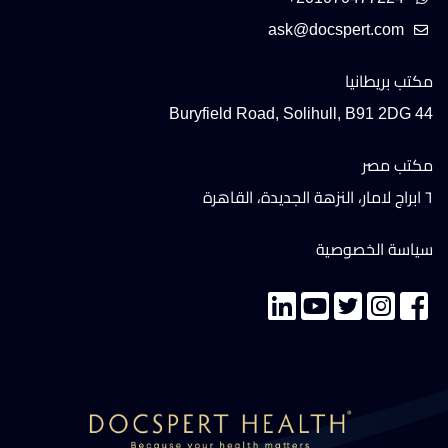
مكتب بريطانيا
44 Buryfield Road, Solihull, B91 2DG
مكتب مصر
٦ ابراج لامار، النزهة الجديدة، القاهرة
سياسة الخصوصية
تواصل معنا