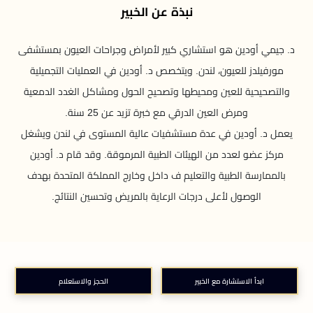
نبذة عن الخبير
د. جيمي أودين هو استشاري كبير لأمراض وجراحات العيون بمستشفى
مورفيلدز للعيون، لندن. ويتخصص د. أودين في العمليات التجميلية
والتصحيحية للعين ومحيطها وتصحيح الحول ومشاكل الغدد الدمعية
ومرض العين الدرقي مع خبرة تزيد عن 25 سنة.
يعمل د. أودين في عدة مستشفيات عالية المستوى في لندن ويشغل
مركز عضو لعدد من الهيئات الطبية المرموقة. وقد قام د. أودين
بالممارسة الطبية والتعليم ف داخل وخارج المملكة المتحدة بهدف
الوصول لأعلى درجات الرعاية بالمريض وتحسين النتائج.
ابدأ الاستشارة مع الخبير
الحجز والاستعلام