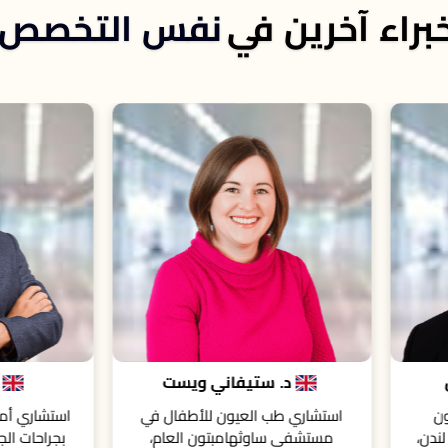
براء آخرين في
نفس التخصص
د. ستيفاني ويست
د. داني ميتري
شاري طب العيون للأطفال في
استشاري أمراض العيون و متخ
ستشفى ساوثهامبتون العام،
بجراحات الجسم الزجاجي و الشبك