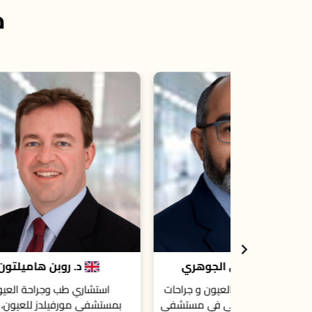
خ
الجوهري
د. روبن هاميلتون
عيون و جراحات
استشاري طب وجراحة العيون
است
اجي في مستشفى
بمستشفى مورفيلدز للعيون، لندن،
م