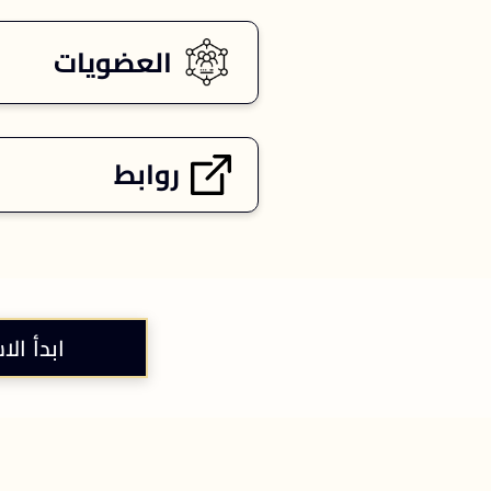
العضويات
روابط
ابدأ الا