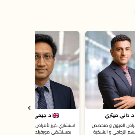
د. 
استشارى الر
بمجموعة الم
بجامعة هال و 
هال يورك، ه
د. جيمي أودين
صص
استشاري كبير لأمراض وجراحات العيون
ية
بمستشفى مورفيلدز للعيون، لندن،