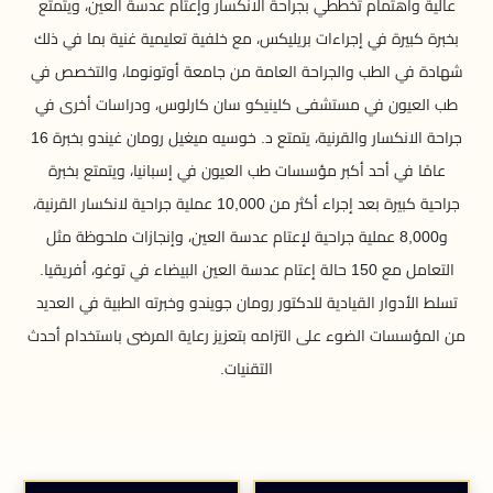
عالية واهتمام تخططي بجراحة الانكسار وإعتام عدسة العين، ويتمتع
بخبرة كبيرة في إجراءات بريليكس، مع خلفية تعليمية غنية بما في ذلك
شهادة في الطب والجراحة العامة من جامعة أوتونوما، والتخصص في
طب العيون في مستشفى كلينيكو سان كارلوس، ودراسات أخرى في
جراحة الانكسار والقرنية، يتمتع د. خوسيه ميغيل رومان غيندو بخبرة 16
عامًا في أحد أكبر مؤسسات طب العيون في إسبانيا، ويتمتع بخبرة
جراحية كبيرة بعد إجراء أكثر من 10,000 عملية جراحية لانكسار القرنية،
و8,000 عملية جراحية لإعتام عدسة العين، وإنجازات ملحوظة مثل
التعامل مع 150 حالة إعتام عدسة العين البيضاء في توغو، أفريقيا.
تسلط الأدوار القيادية للدكتور رومان جويندو وخبرته الطبية في العديد
من المؤسسات الضوء على التزامه بتعزيز رعاية المرضى باستخدام أحدث
التقنيات.