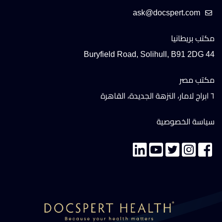
مكتب بريطانيا
44 Buryfield Road, Solihull, B91 2DG
مكتب مصر
٦ ابراج لامار، النزهة الجديدة، القاهرة
سياسة الخصوصية
تواصل معنا