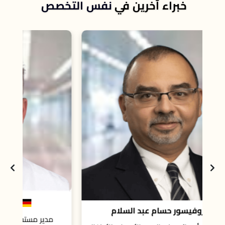
خبراء آخرين في
نفس التخصص
استش
البروفيسور راينر جانشو
مدير مستشفى الأطفال بجامعة بون، ألمانيا