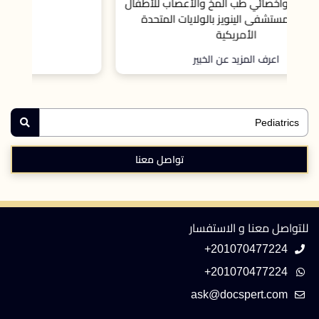
فال
اعرف المزيد عن الخبير
تواصل معنا
للتواصل معنا و الاستفسار
+201070477224
+201070477224