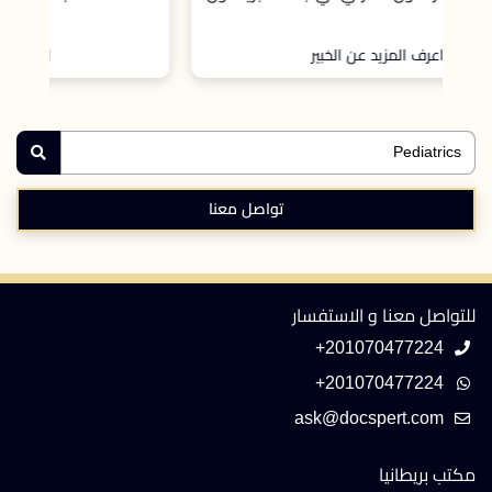
اعرف المزيد عن الخبير
تواصل معنا
للتواصل معنا و الاستفسار
+201070477224
+201070477224
مكتب بريطانيا