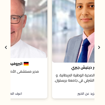
البروفيسور راينر جانشو
مدير مستشفى الأطفال بجامعة بون، ألمانيا
 و
ول.
اعرف المزيد عن الخبير