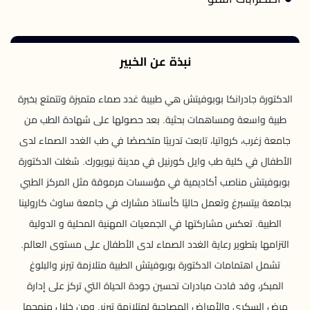
نبذة عن الخبير
الدكتورة جادرانكا بوبوفيتش هي طبيبة غدد صماء متميزة وتتمتع بخبرة
طبية واسعة ومساهمات بحثية. بعد حصولها على شهادة الطب من
جامعة زغرب، كرواتيا، تابعت تدريبًا متخصصًا في طب الغدد الصماء لدى
الأطفال في كلية طب وايل كورنيل في مدينة نيويورك. شغلت الدكتورة
بوبوفيتش مناصب أكاديمية في مؤسسات مرموقة مثل المركز الطبي
بجامعة بيتسبرغ وتعمل حاليًا كأستاذ مشارك في جامعة ساوث كارولينا
الطبية. تعكس مشاركتها في الجمعيات المهنية المحلية و الدولية
التزامها بتطوير رعاية الغدد الصماء لدى الأطفال على مستوى العالم.
تشمل اهتمامات الدكتورة بوبوفيتش الطبية متلازمة تيرنر والبلوغ
المبكر، وقد قادت مبادرات تحسين جودة الحياة التي تركز على إدارة
مرض السكري والأمراض المصاحبة لمتلازمة تيرنر. ومن خلال منهجها