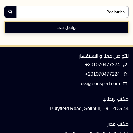
تواصل معنا
للتواصل معنا و الاستفسار
+201070477224
+201070477224
مكتب بريطانيا
44 Buryfield Road, Solihull, B91 2DG
مكتب مصر