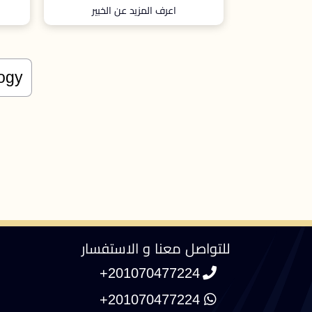
الخبير
اعرف المزيد عن الخبير
للتواصل معنا و الاستفسار
+201070477224
+201070477224