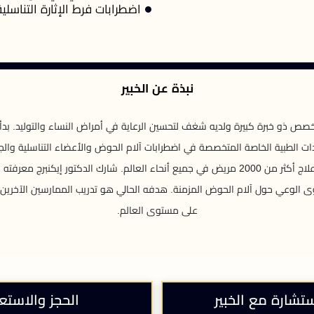
اضطرابات فرط الإثارة التناسلية (S/PGAD
نبذة عن الخبير
ات الطبية الخاصة المتخصصة في اضطرابات آلام الحوض والأعضاء التناسلية والج
على الأدلة والنهج غير الجراحي، نجح في علاج أكثر من 2000 مريض في جميع أنحاء العالم. شارك 
وى الوعي حول آلام الحوض المزمنة. هدفه الحالي هو تدريب الممارسين الآخري
على مستوى العالم.
ستشارة مع الخبير
الحجز والاستع