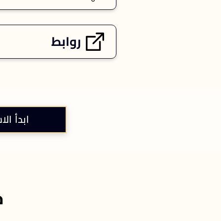
روابط
ابدأ الا
خ