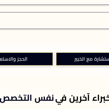
ستشارة مع الخبير
الحجز والاستع
براء آخرين في
نفس التخصص