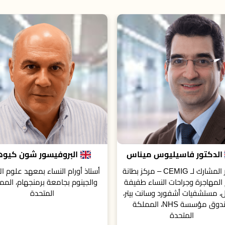
البروفيسور شون كيوهو
بروفيسور سيلفينا إم. ب
 أورام النساء بمعهد علوم الأورام
أستاذة في قسم أمراض النساء والت
ينوم بجامعة برمنجهام، المملكة
كلية إي في إم إس، نورفولك، فيرجي
المتحدة
الولايات المتحدة الأمريكية