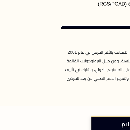
RG)
الدكتور روبرت إيكنبرج هو استشاري متخصص ذو خبرة كبيرة ولديه شغف لتحسين الرعاية في أمراض النساء والتوليد. بدأ اهتمامه بالألم المزمن في عام 2001
نسية. ومن خلال البروتوكولات القائمة
الدكتور إيكنبرج معرفته على المستوى الدولي، وشارك في تأليف
ن وتقديم الدعم الصحي عن بعد للمرضى
لام