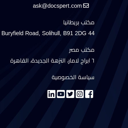
مكتب بريطانيا
44 Buryfield Road, Solihull, B91 2DG
مكتب مصر
٦ ابراج لامار، النزهة الجديدة، القاهرة
سياسة الخصوصية
تواصل معنا