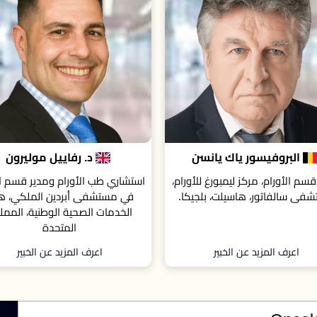
د. رفاييل موليرون
بروفيسور إيوانا نيكس
ي طب الأورام ومدير قسم الأورام
أستاذ في جامعة ستراثكلايد، واست
مستشفى أبردين الملكي، هيئة
طب الأورام في مركز بيتسون غ
دمات الصحية الوطنية، المملكة
اسكتلندا للسرطان، جلاسكو، المم
المتحدة
المتحدة
اعرف المزيد عن الخبير
اعرف المزيد عن الخبير