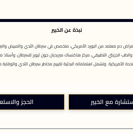
نبذة عن الخبير
مراض دم معتمد من البورد الأمريكي، متخصص في سرطان الثدي والمبيض والبروس
لطب الجزيئي التطبيقي، مركز هاكنساك ميريديان جون ثيورر للسرطان، وأستاذ م
متحدة الأمريكية. وتشمل اهتماماته البحثية تقييم مخاطر سرطان الثدي والوقاية م
ستشارة مع الخبير
الحجز والاستع