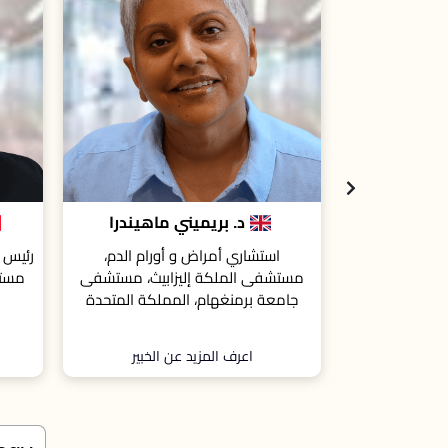
ماهيندرا
البروفيسور ياك يانسن
ورام الدم،
رئيس قسم الأورام، مركز ليمبورغ للأورام،
استشار
ابيث، مستشفى
مستشفى سالفاتور، هاسيلت، بلجيكا.
في 
ملكة المتحدة
الخ
الخبير
اعرف المزيد عن الخبير