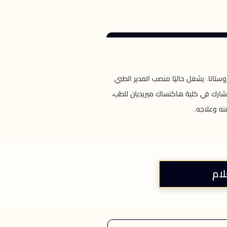
تاتا. يشغل حاليًا منصب المدير الطبي
شارك في كلية هاكنساك ميريديان للطب،
نه وعلاجه.
لام