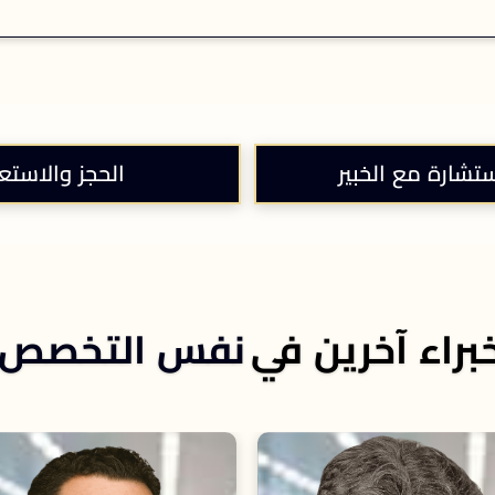
ستشارة مع الخبير
الحجز والاستع
براء آخرين في
نفس التخصص