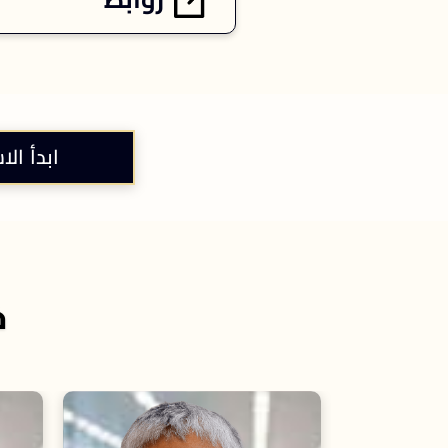
ابدأ الا
خ