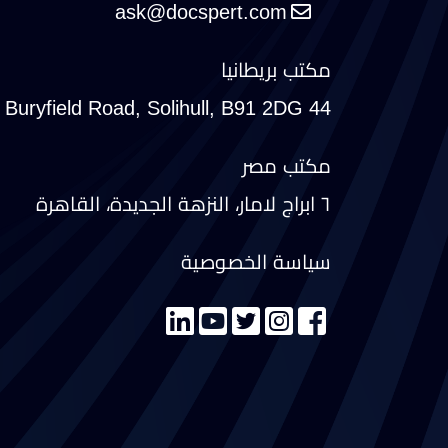
مكتب بريطانيا
44 Buryfield Road, Solihull, B91 2DG
مكتب مصر
٦ ابراج لامار، النزهة الجديدة، القاهرة
سياسة الخصوصية
تواصل معنا