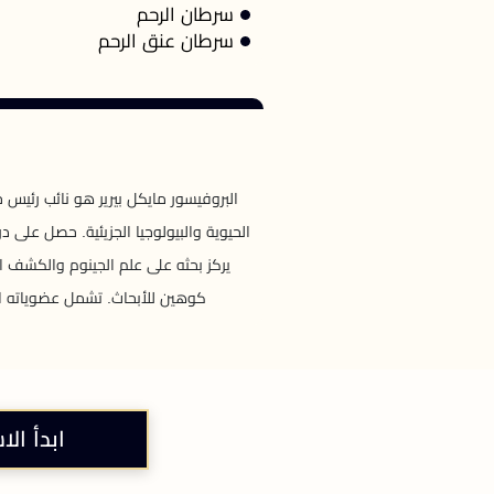
سرطان الرحم
سرطان عنق الرحم
البروفيسور مايكل بيرير هو نائب رئيس
الحيوية والبيولوجيا الجزيئية. حصل على در
يركز بحثه على علم الجينوم والكشف ال
كوهين للأبحاث. تشمل عضوياته الط
ابدأ الا