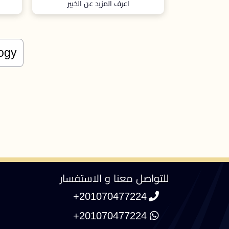
الخبير
اعرف المزيد عن الخبير
للتواصل معنا و الاستفسار
+201070477224
+201070477224